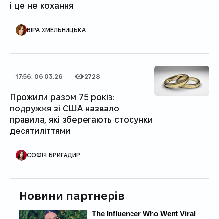
і це не кохання
АВТОР ПУБЛІКАЦІЇ
ВІРА ХМЕЛЬНИЦЬКА
17:56, 06.03.26
2728
Дата публікації
Категорія
Кількість переглядів
Прожили разом 75 років:
подружжя зі США назвало
правила, які зберегають стосунки
десятиліттями
АВТОР ПУБЛІКАЦІЇ
СОФІЯ БРИГАДИР
Новини партнерів