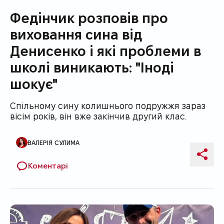
Федінчик розповів про
виховання сина від
Денисенко і які проблеми в
школі виникають: "Іноді
шокує"
Спільному сину колишнього подружжя зараз
вісім років, він вже закінчив другий клас.
ВАЛЕРІЯ СУЛИМА
Автор публікації
Поді
Коментарі