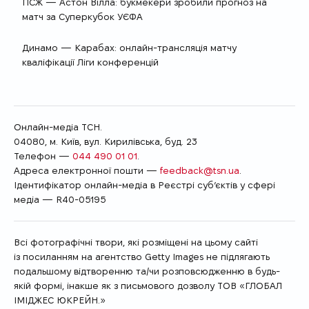
ПСЖ — Астон Вілла: букмекери зробили прогноз на
матч за Суперкубок УЄФА
Динамо — Карабах: онлайн-трансляція матчу
кваліфікації Ліги конференцій
Онлайн-медіа ТСН.
04080, м. Київ, вул. Кирилівська, буд. 23
Телефон —
044 490 01 01
.
Адреса електронної пошти —
feedback@tsn.ua
.
Ідентифікатор онлайн-медіа в Реєстрі суб’єктів у сфері
медіа — R40-05195
Всі фотографічні твори, які розміщені на цьому сайті
із посиланням на агентство Getty Images не підлягають
подальшому відтворенню та/чи розповсюдженню в будь-
якій формі, інакше як з письмового дозволу ТОВ «ГЛОБАЛ
ІМІДЖЕС ЮКРЕЙН.»