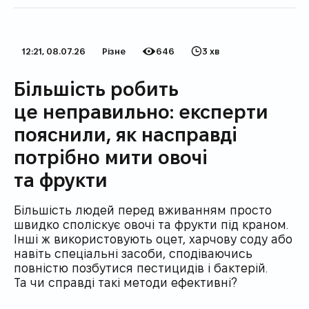
12:21, 08.07.26
Різне
646
3 хв
Дата публікації
Категорія
Кількість переглядів
Час на прочитання
Більшість робить
це неправильно: експерти
пояснили, як насправді
потрібно мити овочі
та фрукти
Більшість людей перед вживанням просто
швидко споліскує овочі та фрукти під краном.
Інші ж використовують оцет, харчову соду або
навіть спеціальні засоби, сподіваючись
повністю позбутися пестицидів і бактерій.
Та чи справді такі методи ефективні?