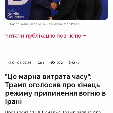
Навроцький і Зеленський. / © Associated Press
Читати публікацію повністю →
12:01, 08.07.26
Світ
1972
2 хв
Дата публікації
Категорія
Кількість переглядів
Час на прочитання
"Це марна витрата часу":
Трамп оголосив про кінець
режиму припинення вогню в
Ірані
Президент США Дональд Трамп заявив про