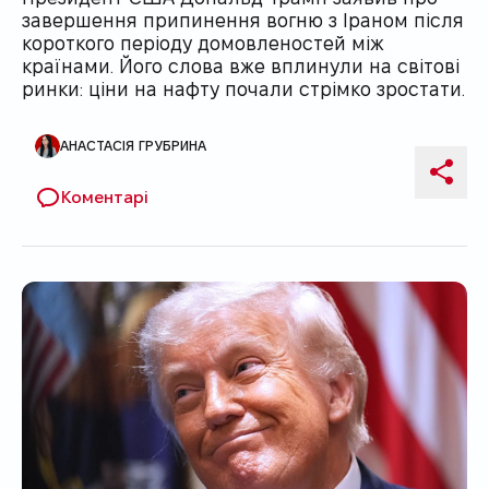
завершення припинення вогню з Іраном після
короткого періоду домовленостей між
країнами. Його слова вже вплинули на світові
ринки: ціни на нафту почали стрімко зростати.
АНАСТАСІЯ ГРУБРИНА
Автор публікації
Поді
Коментарі