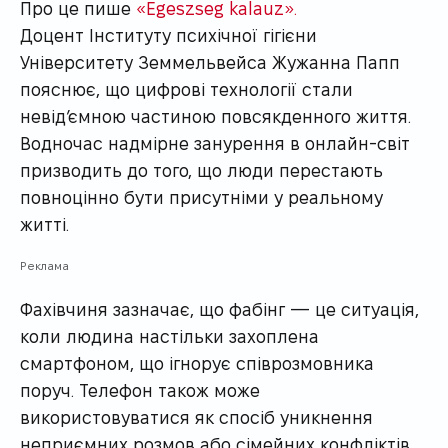
Про це пише
«Egeszseg kalauz».
Доцент Інституту психічної гігієни
Університету Земмельвейса Жужанна Папп
пояснює, що цифрові технології стали
невід’ємною частиною повсякденного життя.
Водночас надмірне занурення в онлайн-світ
призводить до того, що люди перестають
повноцінно бути присутніми у реальному
житті.
Реклама
Фахівчиня зазначає, що фабінг — це ситуація,
коли людина настільки захоплена
смартфоном, що ігнорує співрозмовника
поруч. Телефон також може
використовуватися як спосіб уникнення
неприємних розмов або сімейних конфліктів.