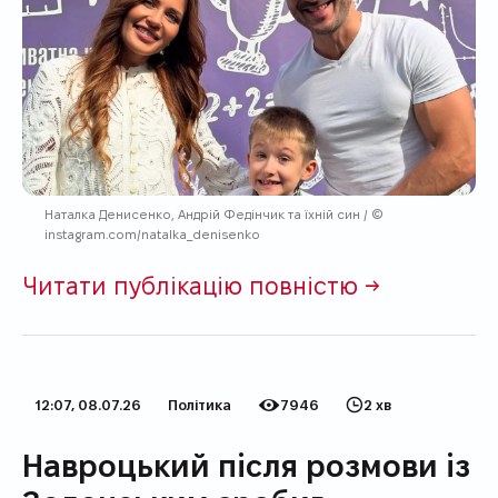
Наталка Денисенко, Андрій Федінчик та їхній син / ©
instagram.com/natalka_denisenko
Читати публікацію повністю →
12:07, 08.07.26
Політика
7946
2 хв
Дата публікації
Категорія
Кількість переглядів
Час на прочитання
Навроцький після розмови із