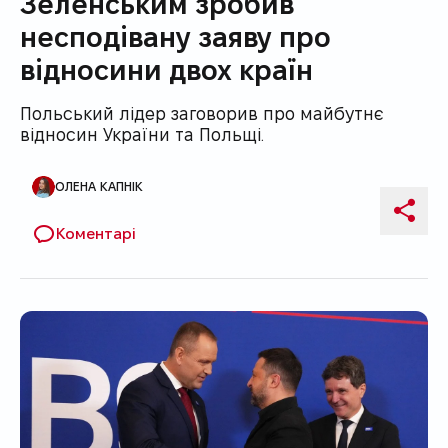
Зеленським зробив
несподівану заяву про
відносини двох країн
Польський лідер заговорив про майбутнє
відносин України та Польщі.
ОЛЕНА КАПНІК
Автор публікації
Поді
Коментарі