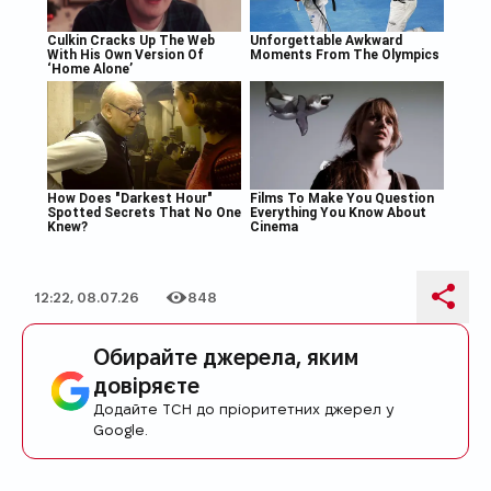
12:22, 08.07.26
848
Дата публікації
Кількість переглядів
Поді
Обирайте джерела, яким
довіряєте
Додайте ТСН до пріоритетних джерел у
Google.