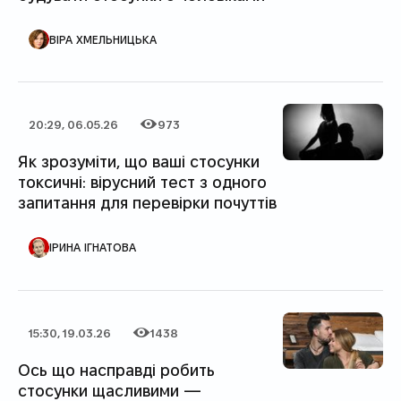
АВТОР ПУБЛІКАЦІЇ
ВІРА ХМЕЛЬНИЦЬКА
20:29, 06.05.26
973
Дата публікації
Категорія
Кількість переглядів
Як зрозуміти, що ваші стосунки
токсичні: вірусний тест з одного
запитання для перевірки почуттів
АВТОР ПУБЛІКАЦІЇ
ІРИНА ІГНАТОВА
15:30, 19.03.26
1438
Дата публікації
Категорія
Кількість переглядів
Ось що насправді робить
стосунки щасливими —