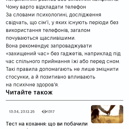
Чому варто відкладати телефон
За словами психологині, дослідження
свідчать, що сім’ї, у яких існують періоди без
використання телефонів, загалом
почуваються щасливішими.
Вона рекомендує запроваджувати
«захищений час» без гаджетів, наприклад під
час спільного приймання їжі або перед сном.
Такі правила допомагають не лише зміцнити
стосунки, а й позитивно впливають
на психічне здоров’я.
Читайте також
13:34, 23.12.25
1317
Дата публікації
Категорія
Кількість переглядів
Тест на кохання: що ви побачили