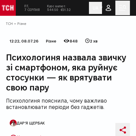
ПТ,
Курс валют:
UA
ТСН
Сьогодні:
у соціальних мережах
Мен
7 СЕРПНЯ
$44.50
€51.32
ТСН
Різне
12:22, 08.07.26
Різне
848
2 хв
Дата публікації
Категорія
Кількість переглядів
Час на прочитання
Психологиня назвала звичку
зі смартфоном, яка руйнує
стосунки — як врятувати
свою пару
Психологиня пояснила, чому важливо
встановлювати періоди без гаджетів.
ДАР’Я ЩЕРБАК
Автор публікації
Поді