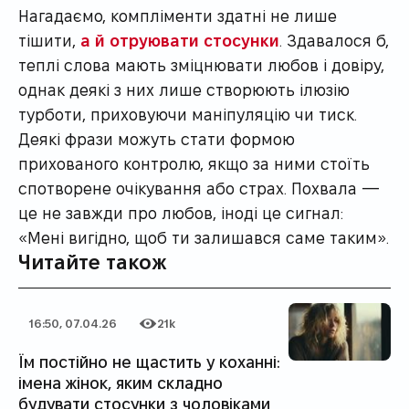
Нагадаємо, компліменти здатні не лише
тішити,
а й отруювати стосунки
. Здавалося б,
теплі слова мають зміцнювати любов і довіру,
однак деякі з них лише створюють ілюзію
турботи, приховуючи маніпуляцію чи тиск.
Деякі фрази можуть стати формою
прихованого контролю, якщо за ними стоїть
спотворене очікування або страх. Похвала —
це не завжди про любов, іноді це сигнал:
«Мені вигідно, щоб ти залишався саме таким».
Читайте також
16:50, 07.04.26
21k
Дата публікації
Категорія
Кількість переглядів
Їм постійно не щастить у коханні:
імена жінок, яким складно
будувати стосунки з чоловіками