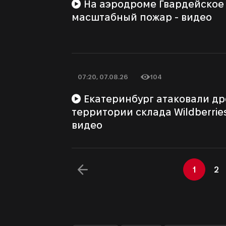
На аэродроме Гвардейское в Крыму начался
масштабный пожар - видео
07:20, 07.08.26
104
Дата публикации
Количество просмотров
Екатеринбург атаковали дроны: на
территории склада Wildberrie
видео
1
2
НАЗАД