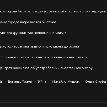
в, которые были запрещены советской властью, но они вернулис
очему города нагреваются быстрее
тие: его функция вас непременно удивит
августе, чтобы они пышно и ярко цвели до осени
атформе и с розовой кошкой на спине занялась йогой
е: врач рассказал об употреблении энергетиков в жару
й
Дональд Трамп
Війна
Михайло Мудрик
Ольга Стефа