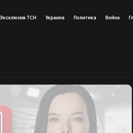
Эксклюзив ТСН
Украина
Политика
Война
Г
о
Рецепты
Экономика
Киев
Львов
Курьезы
Авто
Наука и IT
Помощь
Друг