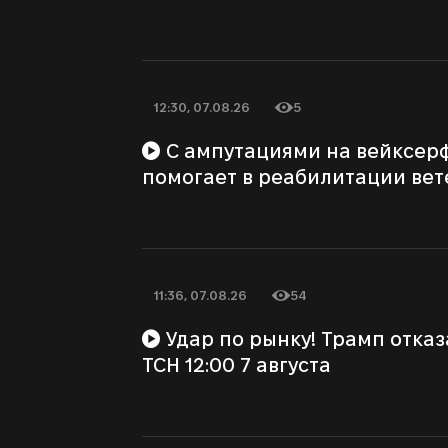
12:30, 07.08.26
5
Дата публикации
Количество просмотров
С ампутациями на вейксерфинг: как спорт
помогает в реабилитации вет
11:36, 07.08.26
54
Дата публикации
Количество просмотров
Удар по рынку! Трамп отказал Зеленскому? |
ТСН 12:00 7 августа