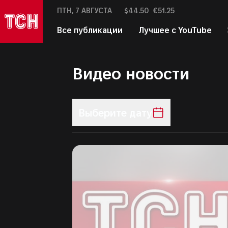
Курс валют:
ПТН,
7 АВГУСТА
$44.50
€51.25
ТСН
Сегодня:
в социальных сетях
Все публикации
Лучшее с YouTube
Леди
Здоровье
Астрология
Виде
Видео новости
Выпуски ТСН
Мир
Туризм
Выберите дату