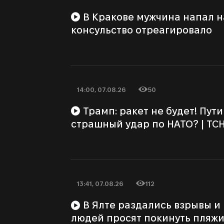
В Кракове мужчина напал на украинца:
консульство отреагировало
14:00, 07.08.26
50
Дата публикации
Количество просмотров
Трамп: ракет не будет! Путин готовит
страшный удар по НАТО? | ТСН 
13:41, 07.08.26
112
Дата публикации
Количество просмотров
В Ялте раздались взрывы и начался пожар:
людей просят покинуть пляж