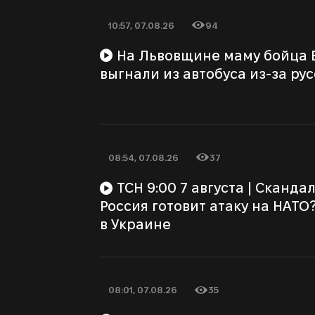
10:57, 07.08.26
94
Дата публикации
Количество просмотров
На Львовщине маму бойца ВСУ избили и
выгнали из автобуса из-за ру
08:54, 07.08.26
37
Дата публикации
Количество просмотров
ТСН 9:00 7 августа | Скандалы в поездах!
Россия готовит атаку на НАТО
в Украине
08:01, 07.08.26
35
Дата публикации
Количество просмотров