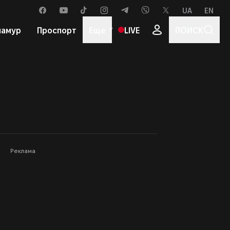
UA
EN
ЯЗЫК САЙТА
facebook
youtube
tiktok
instagram
telegram
viber
x
ламур
Проспорт
Еще
LIVE
ПОИСК
Популярные теги
ое
Редакция
Реклама