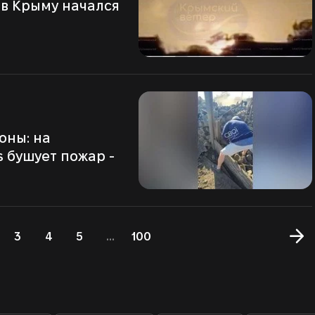
s бушует пожар -
3
4
5
...
100
ДА