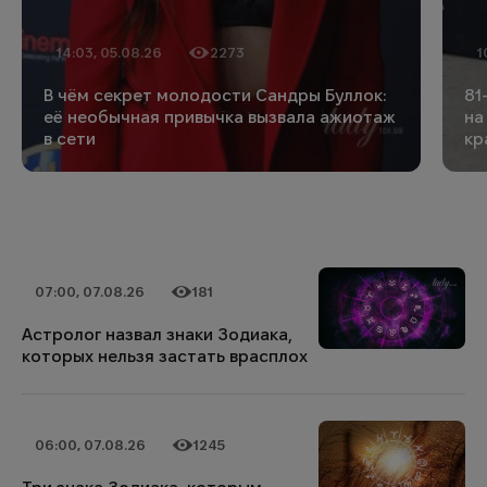
14:03, 05.08.26
2273
1
Дата публикации
Количество просмотров
Да
Ко
В чём секрет молодости Сандры Буллок:
81
её необычная привычка вызвала ажиотаж
на
в сети
кр
07:00, 07.08.26
181
Дата публикации
Категория
Количество просмотров
Астролог назвал знаки Зодиака,
которых нельзя застать врасплох
06:00, 07.08.26
1245
Дата публикации
Категория
Количество просмотров