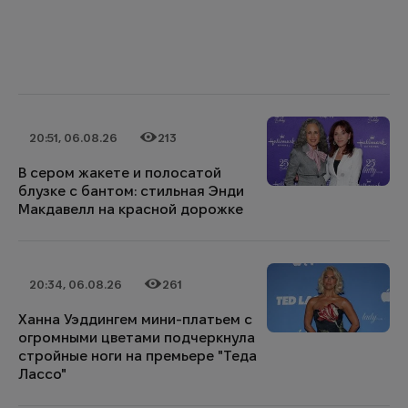
20:51, 06.08.26
213
Дата публикации
Категория
Количество просмотров
В сером жакете и полосатой
блузке с бантом: стильная Энди
Макдавелл на красной дорожке
20:34, 06.08.26
261
Дата публикации
Категория
Количество просмотров
Ханна Уэддингем мини-платьем с
огромными цветами подчеркнула
стройные ноги на премьере "Теда
Лассо"