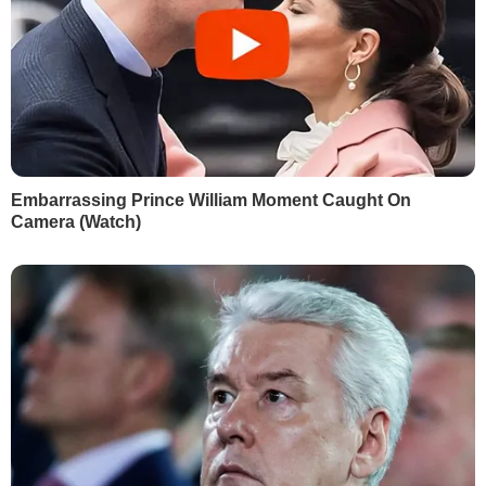
Животное-покровитель 2026
ДЕНЬ АНГЕЛА СЕГОДНЯ
Именины 6 августа 2026 года
Привітання з Днем народження
ЦЕРКОВНЫЙ ПРАЗДНИК СЕГОДНЯ
Церковный праздник 6 августа 2026 года
ПОГОДА
Прогноз погоды на 4 августа 2026 года
КУРС ВАЛЮТ
Сколько стоят доллар, евро и злотый 4 августа 2026
года