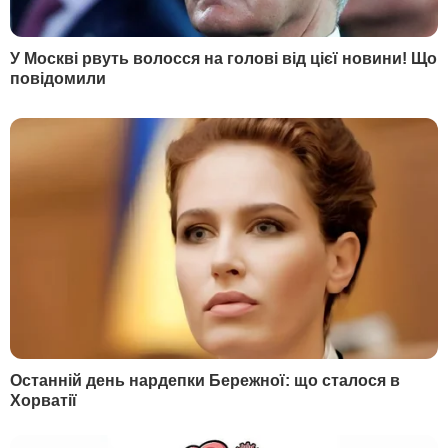
КУРЬЕЗЫ
5 интересных украинских слов, которые были
запрещены советской властью, но они вернулись
Что такое "остров городского тепла" и почему города
нагреваются быстрее
Для чего в раковине нужно второе отверстие: его
функция вас непременно удивит
РАЗНОЕ
Что нужно сделать с розами в августе, чтобы они
пышно и ярко цвели до осени
Кейт Бекинсэйл в сапогах на огромной платформе и с
розовой кошкой на спине занялась йогой