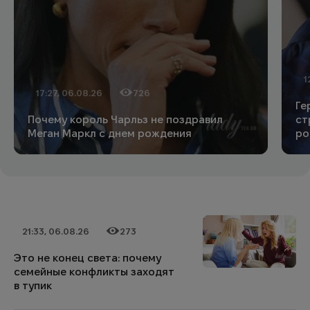
1
Да
Ко
17:27, 06.08.26
726
Дата публикации
Количество просмотров
Ге
Почему король Чарльз не поздравил
ст
Меган Маркл с днем рождения
ро
21:33, 06.08.26
273
Дата публикации
Категория
Количество просмотров
Это не конец света: почему
семейные конфликты заходят
в тупик