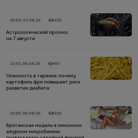
05:00, 07.08.26
435
Дата публикации
Категория
Количество просмотров
Астрологический прогноз
на 7 августа
22:53, 06.08.26
157
Дата публикации
Категория
Количество просмотров
Опасность в тарелке: почему
картофель фри повышает риск
развития диабета
22:05, 06.08.26
526
Дата публикации
Категория
Количество просмотров
Британская модель в лимонном
ажурном микробикини
похвасталась стройной фигурой