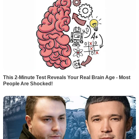
Напиток, который может остановить сердце: врач
рассказал об употреблении энергетиков в жару
ПОПУЛЯРНЫЕ ТЕГИ
Владимир Зеленский
Дональд Трамп
Війна
Михайло Мудрик
Ольга Стефанішина
Онлайн-медиа ТСН.
04080, г. Киев, ул. Кириловская, дом 23
Телефон —
044 490 01 01
.
Адрес электронной почты —
feedback@tsn.ua
.
Идентификатор онлайн-медиа в Реестре cубъектов
в сфере медиа — R40-05195