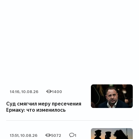
14:16, 10.08.26
1400
Дата публикации
Категория
Количество просмотров
Суд смягчил меру пресечения
Ермаку: что изменилось
13:51, 10.08.26
5072
1
Дата публикации
Категория
Количество просмотров
Количество комментариев