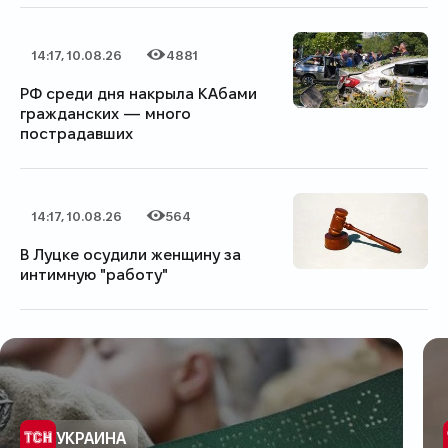
14:17, 10.08.26
4881
Дата публикации
Категория
Количество просмотров
РФ среди дня накрыла КАбами
гражданских — много
пострадавших
14:17, 10.08.26
564
Дата публикации
Категория
Количество просмотров
В Луцке осудили женщину за
интимную "работу"
Категория
УКРАИНА