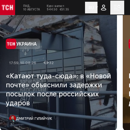
ПНД,
Курс валют:
RU
ТСН
Сегодня:
в социальных сетях
Мен
10 АВГУСТА
$44.50
€51.35
Украина
Категория
УКРАИНА
17:59, 10.08.26
32
Дата публикации
Количество просмотров
«Катают туда-сюда»: в «Новой
почте» объяснили задержки
посылок после российских
ударов
АВТОР ПУБЛИКАЦИИ
ДМИТРИЙ ГУЛИЙЧУК