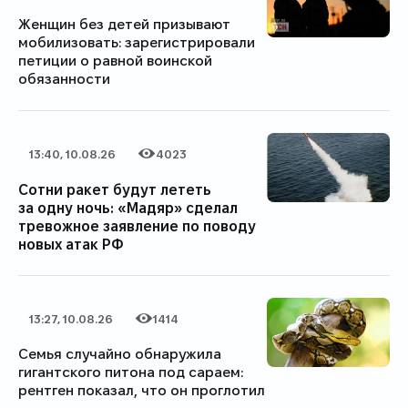
Женщин без детей призывают
мобилизовать: зарегистрировали
петиции о равной воинской
обязанности
13:40, 10.08.26
4023
Дата публикации
Категория
Количество просмотров
Сотни ракет будут лететь
за одну ночь: «Мадяр» сделал
тревожное заявление по поводу
новых атак РФ
13:27, 10.08.26
1414
Дата публикации
Категория
Количество просмотров
Семья случайно обнаружила
гигантского питона под сараем:
рентген показал, что он проглотил