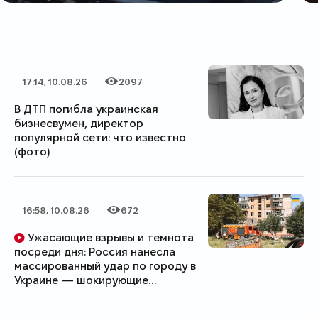
17:14, 10.08.26
2097
Дата публикации
Категория
Количество просмотров
В ДТП погибла украинская
бизнесвумен, директор
популярной сети: что известно
(фото)
16:58, 10.08.26
672
Дата публикации
Категория
Количество просмотров
Ужасающие взрывы и темнота
посреди дня: Россия нанесла
массированный удар по городу в
Украине — шокирующие
подробности