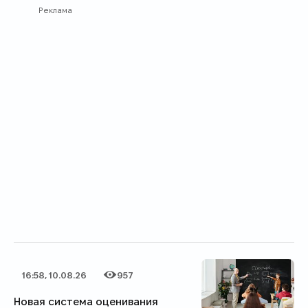
Реклама
16:58, 10.08.26
957
Дата публикации
Категория
Количество просмотров
Новая система оценивания