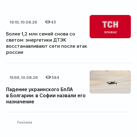
16:15, 10.08.26
43
Дата публикации
Категория
Количество просмотров
Более 1,2 млн семей снова со
светом: энергетики ДТЭК
восстанавливают сети после атак
россии
15:59, 10.08.26
384
Дата публикации
Категория
Количество просмотров
Падение украинского БпЛА
в Болгарии: в Софии назвали его
назначение
Реклама