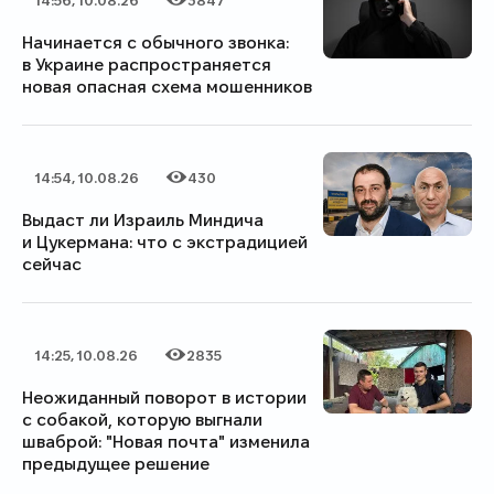
Дата публикации
Категория
Количество просмотров
Начинается с обычного звонка:
в Украине распространяется
новая опасная схема мошенников
14:54, 10.08.26
430
Дата публикации
Категория
Количество просмотров
Выдаст ли Израиль Миндича
и Цукермана: что с экстрадицией
сейчас
14:25, 10.08.26
2835
Дата публикации
Категория
Количество просмотров
Неожиданный поворот в истории
с собакой, которую выгнали
шваброй: "Новая почта" изменила
предыдущее решение