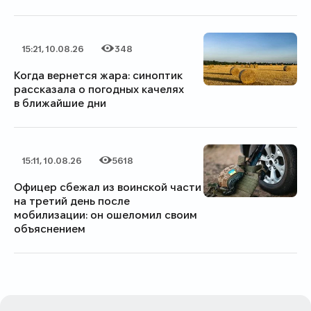
15:21, 10.08.26
348
Дата публикации
Категория
Количество просмотров
Когда вернется жара: синоптик
рассказала о погодных качелях
в ближайшие дни
15:11, 10.08.26
5618
Дата публикации
Категория
Количество просмотров
Офицер сбежал из воинской части
на третий день после
мобилизации: он ошеломил своим
объяснением