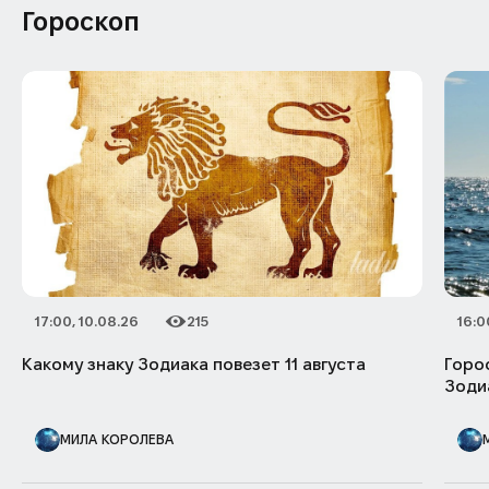
Гороскоп
17:00, 10.08.26
215
16:0
Дата публикации
Категория
Количество просмотров
Дата 
Катег
Колич
Какому знаку Зодиака повезет 11 августа
Горос
Зодиа
АВТОР ПУБЛИКАЦИИ
АВТОР
МИЛА КОРОЛЕВА