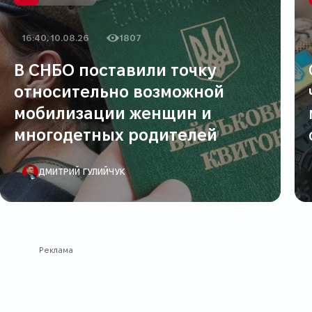
16:40, 10.08.26
1807
Дата публикации
Количество просмотров
В СНБО поставили точку
относительно возможной
мобилизации женщин и
многодетных родителей
АВТОР ПУБЛИКАЦИИ
ДМИТРИЙ ГУЛИЙЧУК
Реклама