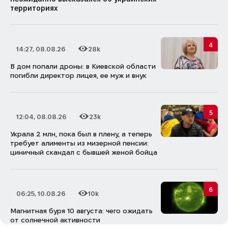
территориях
4
14:27, 08.08.26
28k
Дата публикации
Количество просмотров
В дом попали дроны: в Киевской области
погибли директор лицея, ее муж и внук
5
12:04, 08.08.26
23k
Дата публикации
Количество просмотров
Украла 2 млн, пока был в плену, а теперь
требует алименты из мизерной пенсии:
циничный скандал с бывшей женой бойца
6
06:25, 10.08.26
10k
Дата публикации
Количество просмотров
Магнитная буря 10 августа: чего ожидать
от солнечной активности