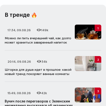
В тренде
1
17:34, 09.08.26
149k
Дата публикации
Количество просмотров
Можно ли пить вчерашний чай, как долго
может храниться заваренный напиток
2
20:14, 09.08.26
34k
Дата публикации
Количество просмотров
Шторка для душа идет в прошлое: какой
новый тренд покоряет ванные комнаты
3
15:49, 08.08.26
42k
Дата публикации
Количество просмотров
Вучич после переговоров с Зеленским
неожиданно высказался об украинских