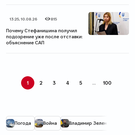
13:25, 10.08.26
815
Дата публикации
Категория
Количество просмотров
Почему Стефанишина получил
подозрение уже после отставки:
объяснение САП
1
2
3
4
5
...
100
Погода
Война
Владимир Зеленский
М