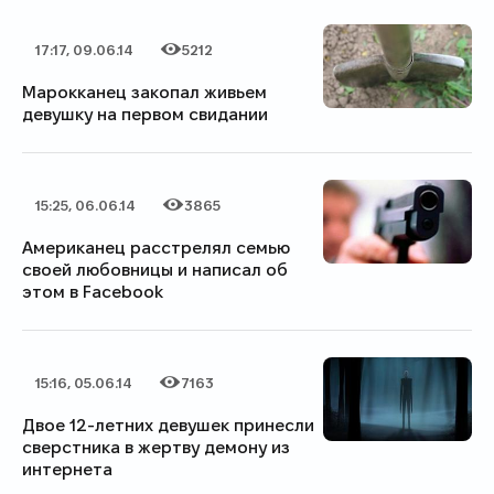
17:17, 09.06.14
5212
Дата публикации
Категория
Количество просмотров
Марокканец закопал живьем
девушку на первом свидании
15:25, 06.06.14
3865
Дата публикации
Категория
Количество просмотров
Американец расстрелял семью
своей любовницы и написал об
этом в Facebook
15:16, 05.06.14
7163
Дата публикации
Категория
Количество просмотров
Двое 12-летних девушек принесли
сверстника в жертву демону из
интернета