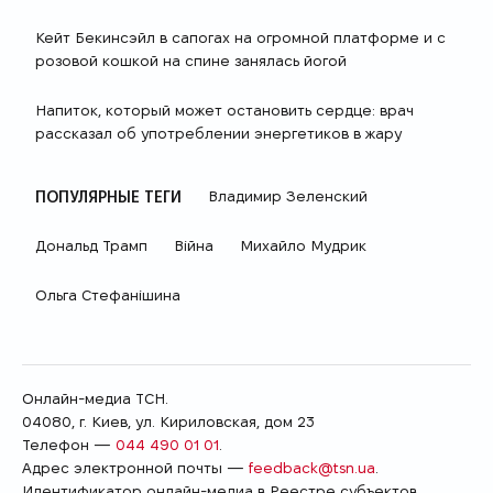
Кейт Бекинсэйл в сапогах на огромной платформе и с
розовой кошкой на спине занялась йогой
Напиток, который может остановить сердце: врач
рассказал об употреблении энергетиков в жару
ПОПУЛЯРНЫЕ ТЕГИ
Владимир Зеленский
Дональд Трамп
Війна
Михайло Мудрик
Ольга Стефанішина
Онлайн-медиа ТСН.
04080, г. Киев, ул. Кириловская, дом 23
Телефон —
044 490 01 01
.
Адрес электронной почты —
feedback@tsn.ua
.
Идентификатор онлайн-медиа в Реестре cубъектов