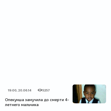
19:00, 20.06.14
5257
Дата публикации
Категория
Количество просмотров
Опекунша замучила до смерти 4-
летнего мальчика