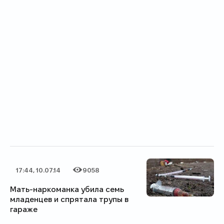
17:44, 10.07.14
9058
Дата публикации
Категория
Количество просмотров
Мать-наркоманка убила семь
младенцев и спрятала трупы в
гараже