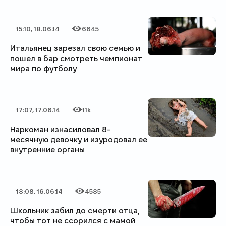
15:10, 18.06.14
6645
Дата публикации
Категория
Количество просмотров
Итальянец зарезал свою семью и
пошел в бар смотреть чемпионат
мира по футболу
17:07, 17.06.14
11k
Дата публикации
Категория
Количество просмотров
Наркоман изнасиловал 8-
месячную девочку и изуродовал ее
внутренние органы
18:08, 16.06.14
4585
Дата публикации
Категория
Количество просмотров
Школьник забил до смерти отца,
чтобы тот не ссорился с мамой