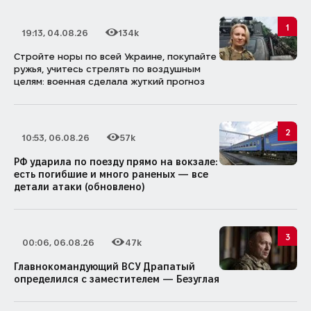
1
19:13, 04.08.26
134k
Дата публикации
Количество просмотров
Стройте норы по всей Украине, покупайте
ружья, учитесь стрелять по воздушным
целям: военная сделала жуткий прогноз
2
10:53, 06.08.26
57k
Дата публикации
Количество просмотров
РФ ударила по поезду прямо на вокзале:
есть погибшие и много раненых — все
детали атаки (обновлено)
3
00:06, 06.08.26
47k
Дата публикации
Количество просмотров
Главнокомандующий ВСУ Драпатый
определился с заместителем — Безуглая