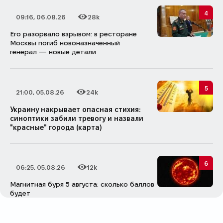
4
09:16, 06.08.26
28k
Дата публикации
Количество просмотров
Его разорвало взрывом: в ресторане
Москвы погиб новоназначенный
генерал — новые детали
5
21:00, 05.08.26
24k
Дата публикации
Количество просмотров
Украину накрывает опасная стихия:
синоптики забили тревогу и назвали
"красные" города (карта)
6
06:25, 05.08.26
12k
Дата публикации
Количество просмотров
Магнитная буря 5 августа: сколько баллов
будет