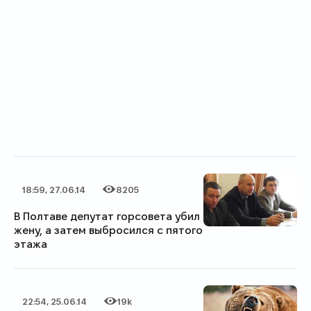
18:59, 27.06.14
8205
Дата публикации
Категория
Количество просмотров
В Полтаве депутат горсовета убил
жену, а затем выбросился с пятого
этажа
22:54, 25.06.14
19k
Дата публикации
Категория
Количество просмотров