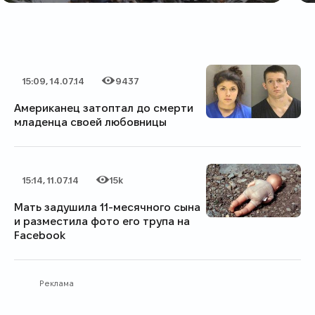
15:09, 14.07.14
9437
Дата публикации
Категория
Количество просмотров
Американец затоптал до смерти
младенца своей любовницы
15:14, 11.07.14
15k
Дата публикации
Категория
Количество просмотров
Мать задушила 11-месячного сына
и разместила фото его трупа на
Facebook
Реклама