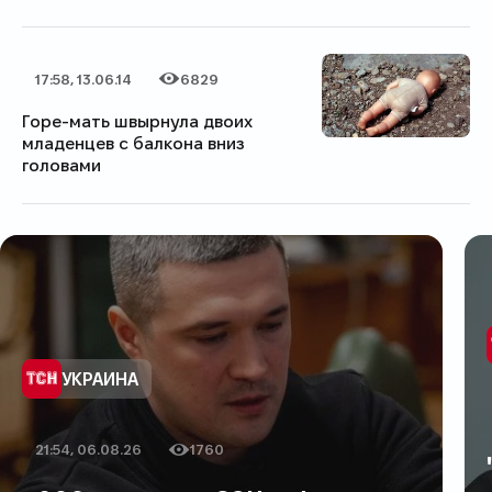
17:58, 13.06.14
6829
Дата публикации
Категория
Количество просмотров
Горе-мать швырнула двоих
младенцев с балкона вниз
головами
Категория
УКРАИНА
21:54, 06.08.26
1760
Дата публикации
Количество просмотров