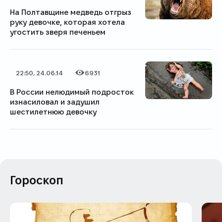
На Полтавщине медведь отгрыз
руку девочке, которая хотела
угостить зверя печеньем
22:50, 24.06.14
6931
Дата публикации
Категория
Количество просмотров
В России нелюдимый подросток
изнасиловал и задушил
шестилетнюю девочку
Гороскоп