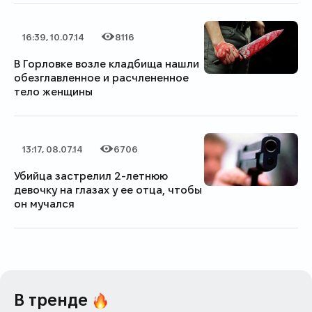
16:39, 10.07.14
8116
Дата публикации
Категория
Количество просмотров
В Горловке возле кладбища нашли
обезглавленное и расчлененное
тело женщины
13:17, 08.07.14
6706
Дата публикации
Категория
Количество просмотров
Убийца застрелил 2-летнюю
девочку на глазах у ее отца, чтобы
он мучался
В тренде