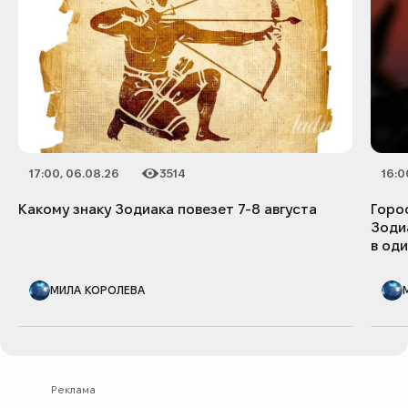
17:00, 06.08.26
3514
16:0
Дата публикации
Категория
Количество просмотров
Дата 
Катег
Колич
Какому знаку Зодиака повезет 7-8 августа
Горос
Зоди
в од
АВТОР ПУБЛИКАЦИИ
АВТОР
МИЛА КОРОЛЕВА
Реклама