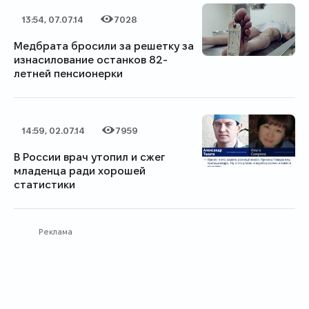
13:54, 07.07.14
7028
Дата публикации
Категория
Количество просмотров
Медбрата бросили за решетку за
изнасилование останков 82-
летней пенсионерки
14:59, 02.07.14
7959
Дата публикации
Категория
Количество просмотров
В России врач утопил и сжег
младенца ради хорошей
статистики
Реклама