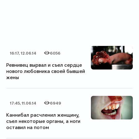
16:17, 12.06.14
6056
Дата публикации
Категория
Количество просмотров
Ревнивец вырвал и съел сердце
нового любовника своей бывшей
жены
17:45, 11.06.14
6949
Дата публикации
Категория
Количество просмотров
Каннибал расчленил женщину,
съел некоторые органы, а ноги
оставил на потом